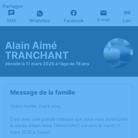
Partager
E-mail
SMS
WhatsApp
Facebook
Lien
Alain Aimé
TRANCHANT
décédé le 11 mars 2025 à l'âge de 78 ans
Message de la famille
Chère famille, chers amis,
C’est avec une grande tristesse que nous vous annonçons
le décès d’Alain Aimé TRANCHANT survenu le mardi 11
mars 2025 à Toulon.