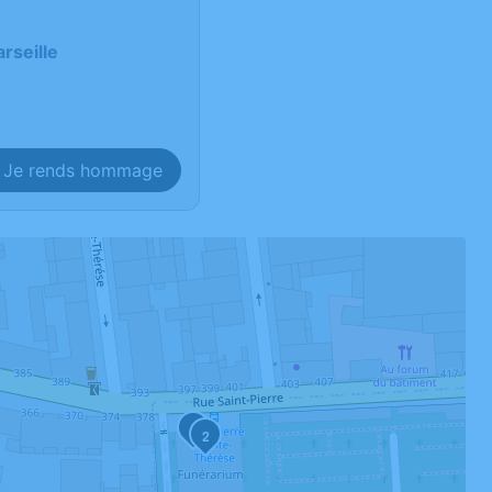
rseille
Je rends hommage
1
2