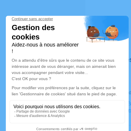
Déroulé de
Le mercre
Chapelle F
13005 Mars