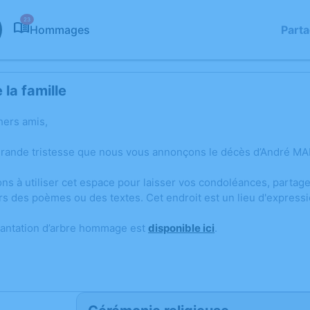
23
Hommages
Part
la famille
hers amis,
grande tristesse que nous vous annonçons le décès d’André MAR
ons à utiliser cet espace pour laisser vos condoléances, parta
rs des poèmes ou des textes. Cet endroit est un lieu d'expres
lantation d’arbre hommage est
disponible ici
.