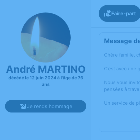
Faire-part
Message de 
Chère famille, c
André MARTINO
C’est avec une 
décédé le 12 juin 2024 à l'âge de 76
Nous vous invit
ans
pensées à trave
Un service de p
Je rends hommage