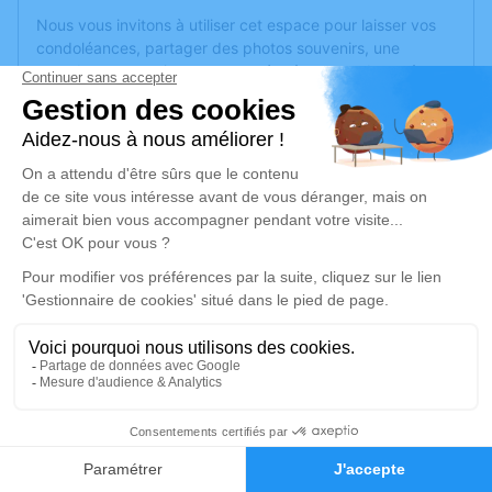
Nous vous invitons à utiliser cet espace pour laisser vos
condoléances, partager des photos souvenirs, une
anecdote ou exprimer vos pensées à travers des poèmes
ou des textes. Cet endroit est un lieu d'expression dédié à
honorer la mémoire de Bernard Claude VELLY.
Un service de plantation d’arbre hommage est
disponible
ici
.
Je rends hommage
Cérémonie religieuse
mercredi 27 décembre 2023 à 11h30
Chapelle Funérarium Saint Pierre de
Marseille
Cimetière Saint Pierre
28
13005 Marseille
Faire-part
Hommages