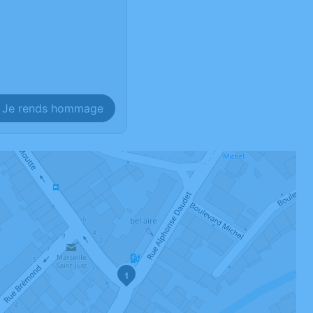
Je rends hommage
1