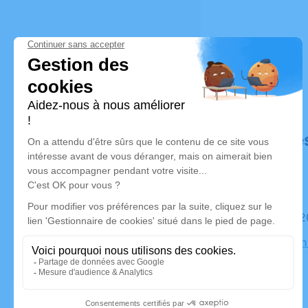
Déroulé de
Le mardi 
Église Sai
Marseille