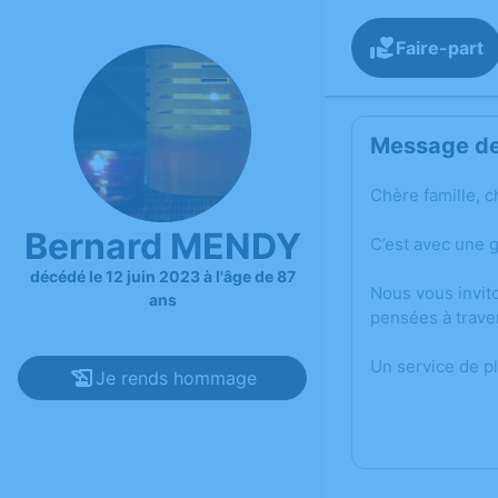
Faire-part
Message de 
Chère famille, c
Bernard MENDY
C’est avec une 
décédé le 12 juin 2023 à l'âge de 87
Nous vous invit
ans
pensées à trave
Un service de p
Je rends hommage