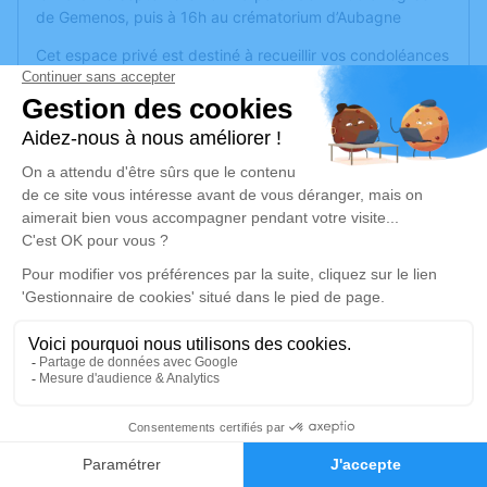
de Gemenos, puis à 16h au crématorium d’Aubagne
Cet espace privé est destiné à recueillir vos condoléances
ou le souvenir d’un moment passé.
Je rends hommage
Cérémonie religieuse
mardi 10 septembre 2024 à 14h20
Église de Gémenos
13420 Gémenos
Je rends hommage
Déroulé des obsèques
19
Cérémonie religieuse
Faire-part
Hommages