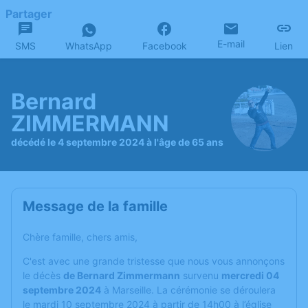
Partager
E-mail
SMS
WhatsApp
Facebook
Lien
Bernard
ZIMMERMANN
décédé le 4 septembre 2024 à l'âge de 65 ans
Message de la famille
Chère famille, chers amis,
C'est avec une grande tristesse que nous vous annonçons
le décès
de Bernard Zimmermann
survenu
mercredi 04
septembre 2024
à Marseille. La cérémonie se déroulera
le mardi 10 septembre 2024 à partir de 14h00 à l’église