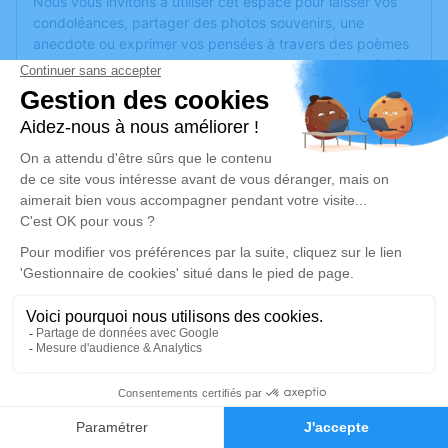
Nous vous invitons à utiliser cet espace pour laisser vos
condoléances, partager des photos souvenirs, une
anecdote ou exprimer vos pensées à travers des poèmes
ou des textes. Cet endroit est un lieu d'expression dédié à
honorer la mémoire de Christophe CAFFIER.
Un service de plantation d’arbre hommage est
disponible
ici
.
Je rends hommage
Cérémonie civile
vendredi 02 mai 2025 à 10h15
Crématorium de Marseille
380 Rue Saint-Pierre
13005 Marseille
5
Je rends hommage
Faire-part
Hommages