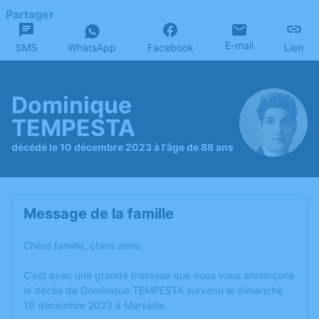
Partager
E-mail
SMS
WhatsApp
Facebook
Lien
Dominique
TEMPESTA
décédé le 10 décembre 2023 à l'âge de 88 ans
Message de la famille
Chère famille, chers amis,
C’est avec une grande tristesse que nous vous annonçons
le décès de Dominique TEMPESTA survenu le dimanche
10 décembre 2023 à Marseille.