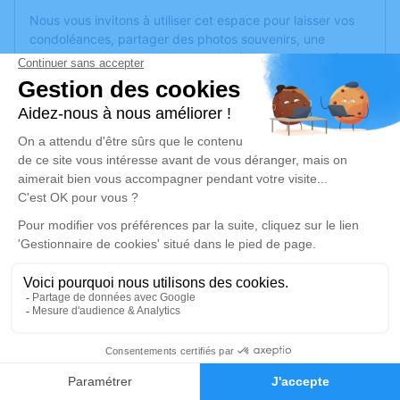
Nous vous invitons à utiliser cet espace pour laisser vos
condoléances, partager des photos souvenirs, une
anecdote ou exprimer vos pensées à travers des poèmes
ou des textes. Cet endroit est un lieu d'expression dédié à
honorer la mémoire d’Enzo DIOCIAIUTI.
Un service de plantation d’arbre hommage est
disponible
ici
.
Je rends hommage
Cérémonie religieuse
vendredi 29 mai 2026 à 15h30
Chapelle Chambre Funéraire Municipal Saint
Pierre de Marseille
380 Rue Saint-Pierre
21
13005 Marseille
Faire-part
Hommages