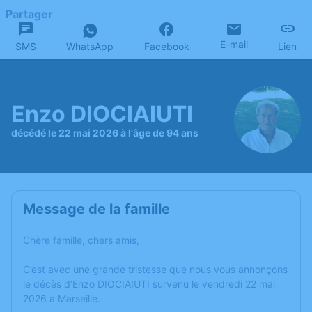
Partager
E-mail
SMS
WhatsApp
Facebook
Lien
Enzo DIOCIAIUTI
décédé le 22 mai 2026 à l'âge de 94 ans
Message de la famille
Chère famille, chers amis,
C’est avec une grande tristesse que nous vous annonçons
le décès d’Enzo DIOCIAIUTI survenu le vendredi 22 mai
2026 à Marseille.