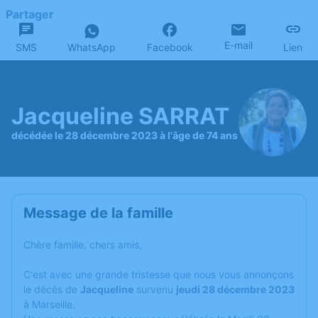
Partager
E-mail
SMS
WhatsApp
Facebook
Lien
Jacqueline SARRAT
décédée le 28 décembre 2023 à l'âge de 74 ans
Message de la famille
Chère famille, chers amis,
C'est avec une grande tristesse que nous vous annonçons
le décès de
Jacqueline
survenu
jeudi 28 décembre 2023
à Marseille.