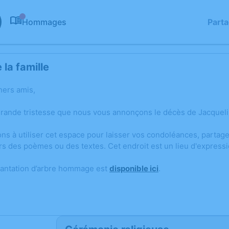
Hommages
Part
0
la famille
hers amis,
grande tristesse que nous vous annonçons le décès de Jacqueli
ons à utiliser cet espace pour laisser vos condoléances, parta
rs des poèmes ou des textes. Cet endroit est un lieu d'expres
lantation d’arbre hommage est
disponible ici
.