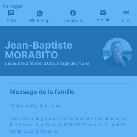
Partager
E-mail
SMS
WhatsApp
Facebook
Lien
Jean-Baptiste
MORABITO
décédé le 3 février 2025 à l'âge de 71 ans
Message de la famille
Chère famille, chers amis,
C’est avec une grande tristesse que nous vous annonçons
le décès de Jean-Baptiste MORABITO survenu le lundi 03
février 2025 à Marseille.