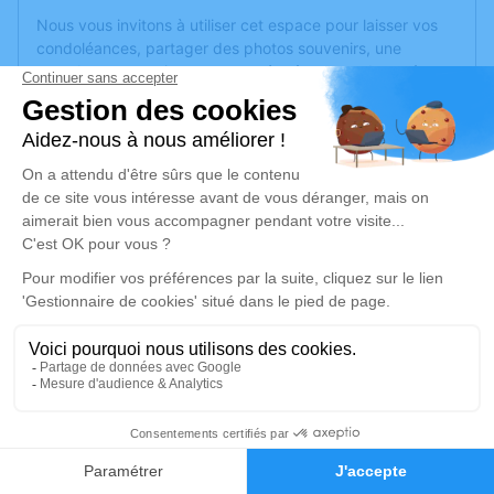
Nous vous invitons à utiliser cet espace pour laisser vos
condoléances, partager des photos souvenirs, une
anecdote ou exprimer vos pensées à travers des poèmes
ou des textes. Cet endroit est un lieu d'expression dédié à
honorer la mémoire de Jean-Baptiste MORABITO.
Un service de plantation d’arbre hommage est
disponible
ici
.
Je rends hommage
Cérémonie religieuse
vendredi 07 février 2025 à 14h00
Eglise Saint-Laurent, de La Penne-sur-
Huveaune
Place de l'Eglise
32
13821 La Penne-sur-Huveaune
Faire-part
Hommages