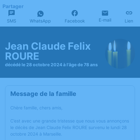
Partager
E-mail
SMS
WhatsApp
Facebook
Lien
Jean Claude Felix
ROURE
décédé le 28 octobre 2024 à l'âge de 78 ans
Message de la famille
Chère famille, chers amis,
C’est avec une grande tristesse que nous vous annonçons
le décès de Jean Claude Felix ROURE survenu le lundi 28
octobre 2024 à Marseille.