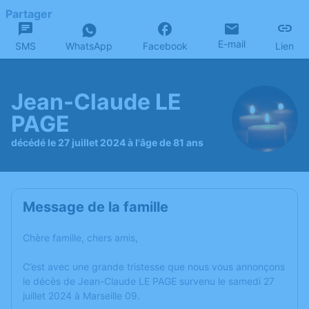
Partager
E-mail
SMS
WhatsApp
Facebook
Lien
Jean-Claude LE
PAGE
décédé le 27 juillet 2024 à l'âge de 81 ans
Message de la famille
Chère famille, chers amis,
C’est avec une grande tristesse que nous vous annonçons
le décès de Jean-Claude LE PAGE survenu le samedi 27
juillet 2024 à Marseille 09.