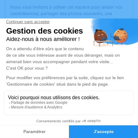
Nous vous invitons à utiliser cet espace pour laisser vos
condoléances, partager des photos souvenirs, une
anecdote ou exprimer vos pensées à travers des poèmes
ou des textes. Cet endroit est un lieu d'expression dédié à
honorer la mémoire de Jean-Pierre OLIVE.
Un service de plantation d’arbre hommage est
disponible
ici
.
Je rends hommage
Cérémonie religieuse
samedi 07 mars 2026 à 10h30
Paroisse de la Valentine de Marseille
18, Rue de la Concorde
13011 Marseille
14
Faire-part
Hommages
Je rends hommage