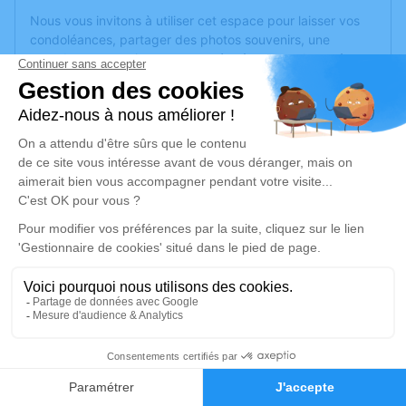
Nous vous invitons à utiliser cet espace pour laisser vos
condoléances, partager des photos souvenirs, une
anecdote ou exprimer vos pensées à travers des poèmes
ou des textes. Cet endroit est un lieu d'expression dédié à
honorer la mémoire de Louis Nicolas GATTECHAUT.
Un service de plantation d’arbre hommage est
disponible
ici
.
Je rends hommage
Cérémonie religieuse
samedi 05 avril 2025 à 10h45
Chambre Funéraire Municipale Saint Pierre
de Marseille
380 Rue Saint-Pierre
7
13005 Marseille
Faire-part
Hommages