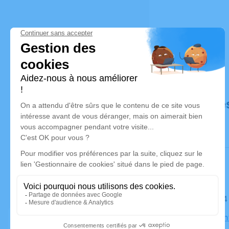
Déroulé de
Le lundi 
Église Sai