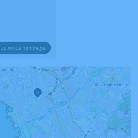
Je rends hommage
2