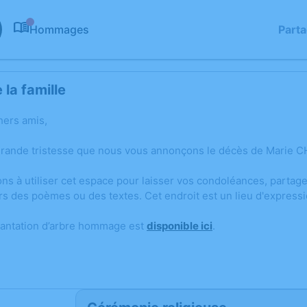
Hommages
Part
0
la famille
hers amis,
grande tristesse que nous vous annonçons le décès de Marie CH
ons à utiliser cet espace pour laisser vos condoléances, parta
rs des poèmes ou des textes. Cet endroit est un lieu d'expres
lantation d’arbre hommage est
disponible ici
.