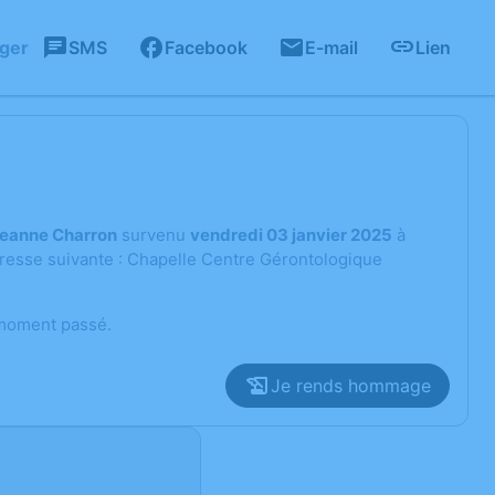
ager
SMS
Facebook
E-mail
Lien
Jeanne Charron
survenu
vendredi 03 janvier 2025
à
dresse suivante : Chapelle Centre Gérontologique
 moment passé.
Je rends hommage