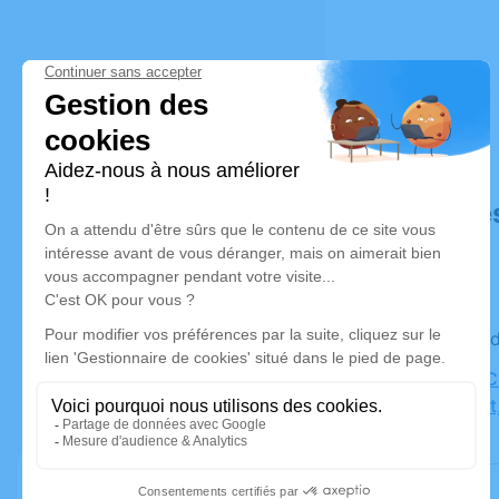
Déroulé de
Le mercre
Chapelle C
Montolivet