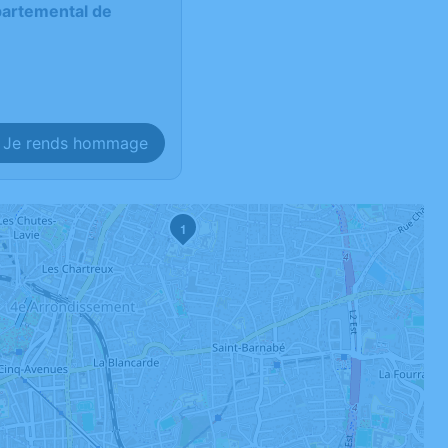
partemental de
Je rends hommage
1