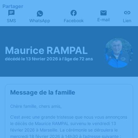
Partager
E-mail
SMS
WhatsApp
Facebook
Lien
Maurice RAMPAL
décédé le 13 février 2026 à l'âge de 72 ans
Message de la famille
Chère famille, chers amis,
C’est avec une grande tristesse que nous vous annonçons
le décès de Maurice RAMPAL survenu le vendredi 13
février 2026 à Marseille. La cérémonie se déroulera le
mercredi 18 février 2026 à 14h30 à l’adresse suivante :