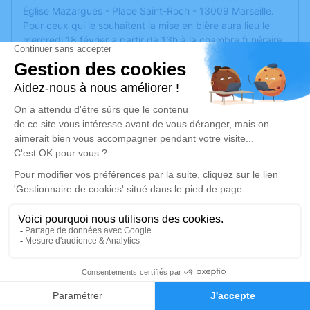
Église Mazargues - Place Saint-Roch - 13009 Marseille.
Pour ceux qui le souhaitent la mise en bière aura lieu le
mercredi 18 février a partir de 13h à la chambre funéraire
Phocéen 29 bd de l'océan 13009 Marseille.
Nous vous invitons à utiliser cet espace pour laisser vos
condoléances, partager des photos souvenirs, une
anecdote ou exprimer vos pensées à travers des poèmes
ou des textes. Cet endroit est un lieu d'expression dédié à
honorer la mémoire de Maurice RAMPAL.
Un service de plantation d’arbre hommage est
disponible
ici
.
Je rends hommage
Cérémonie religieuse
46
mercredi 18 février 2026 à 14h30
Faire-part
Hommages
Église Mazargues de Marseille