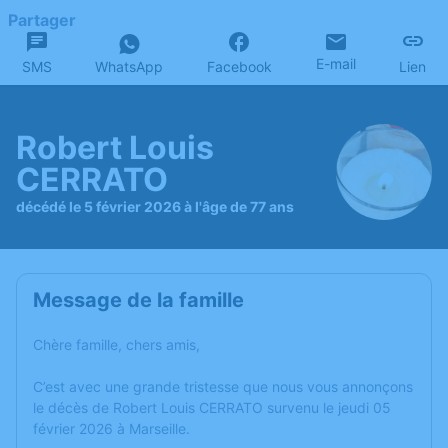
Partager
E-mail
SMS
WhatsApp
Facebook
Lien
Robert Louis
CERRATO
décédé le 5 février 2026 à l'âge de 77 ans
Message de la famille
Chère famille, chers amis,
C’est avec une grande tristesse que nous vous annonçons
le décès de Robert Louis CERRATO survenu le jeudi 05
février 2026 à Marseille.